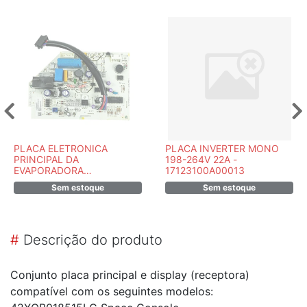
PLACA ELETRONICA
PLACA INVERTER MONO
PRINCIPAL DA
198-264V 22A -
EVAPORADORA
17123100A00013
42LUCC09C5 -
Sem estoque
Sem estoque
2013323A0918
#
Descrição do produto
Conjunto placa principal e display (receptora)
compatível com os seguintes modelos: