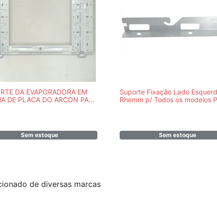
RTE DA EVAPORADORA EM
Suporte Fixação Lado Esquer
A DE PLACA DO ARCON PARA
Rhemm p/ Todos os modelos P
ONDICIONADO SAMSUNG -
Teto - PR801225590005
S ORIGINAIS - DB97-02851C
Sem estoque
Sem estoque
cionado de diversas marcas