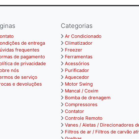
ginas
Categorias
ontato
Ar Condicionado
ondições de entrega
Climatizador
úvidas frequentes
Freezer
ormas de pagamento
Ferramentas
olítica de privacidade
Acessórios
obre nós
Purificador
ermos de serviço
Aquecedor
rocas e devoluções
Motor Swing
Mancal / Coxim
Bomba de drenagem
Compressores
Contator
Controle Remoto
Vanes / Aletas / Direcionadores d
Filtros de ar / Filtros de carvão at
Grelhas