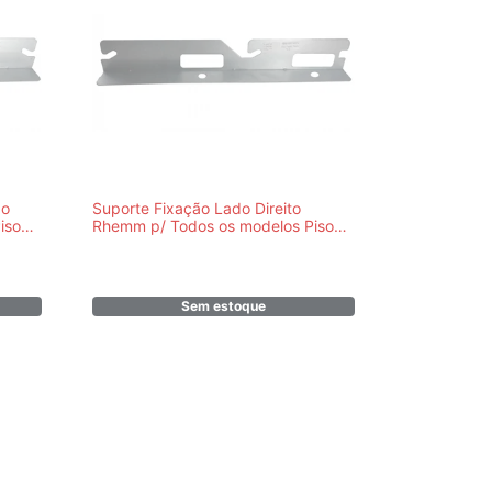
do
Suporte Fixação Lado Direito
iso
Rhemm p/ Todos os modelos Piso
Teto - PR801225590004
Sem estoque