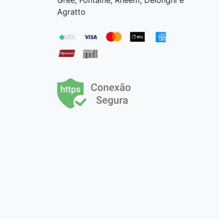
Gree, Fontaine, Rheem, Delonghi e
Agratto