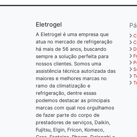
Eletrogel
Pá
A Eletrogel é uma empresa que
C
atua no mercado de refrigeração
C
há mais de 56 anos, buscando
D
F
sempre a solução perfeita para
P
nossos clientes. Somos uma
S
assistência técnica autorizada das
T
maiores e melhores marcas no
T
ramo da climatização e
refrigeração, dentre essas
podemos destacar as principais
marcas com qual nos orgulhamos
de fazer parte do corpo de
prestadores de serviços, Daikin,
Fujitsu, Elgin, Fricon, Komeco,