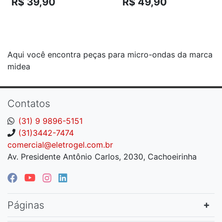
R$ 39,90
R$ 49,90
12570000001032
12570000001027
Aqui você encontra peças para micro-ondas da marca
midea
Contatos
(31) 9 9896-5151
(31)3442-7474
comercial@eletrogel.com.br
Av. Presidente Antônio Carlos, 2030, Cachoeirinha
Páginas