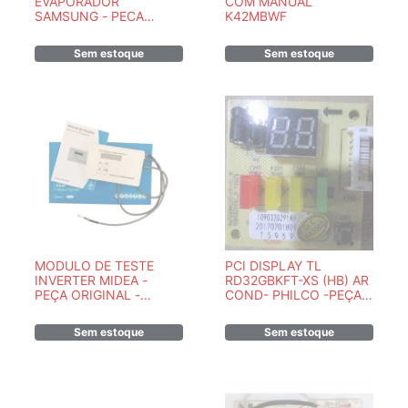
EVAPORADOR
COM MANUAL
SAMSUNG - PECA
K42MBWF
ORIGINAL DB94-01874B
Sem estoque
Sem estoque
MODULO DE TESTE
PCI DISPLAY TL
INVERTER MIDEA -
RD32GBKFT-XS (HB) AR
PEÇA ORIGINAL -
COND- PHILCO -PEÇA
17222000A00556
ORIGINAL - 757213
Sem estoque
Sem estoque