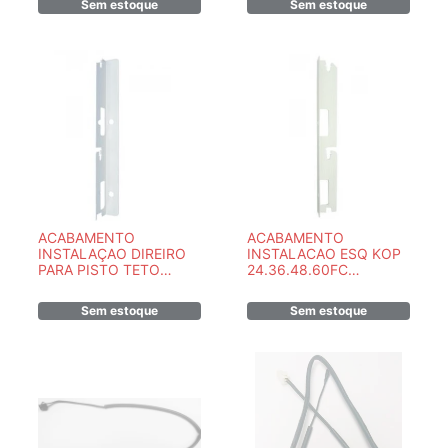
Sem estoque
Sem estoque
ACABAMENTO
ACABAMENTO
INSTALAÇAO DIREIRO
INSTALACAO ESQ KOP
PARA PISTO TETO
24.36.48.60FC
KOMECO - KOP
220/380TG1 -
24.36FC/KOP 48.60FC
0200321170
Sem estoque
Sem estoque
220/380TG1 -
0200321169