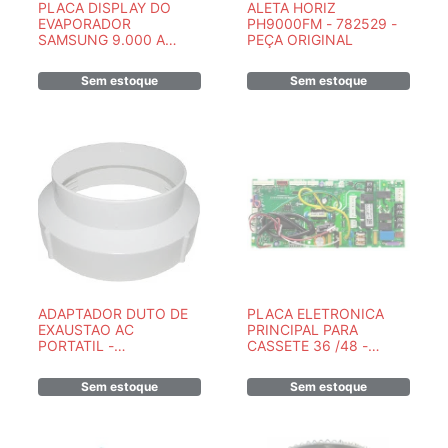
PLACA DISPLAY DO
ALETA HORIZ
EVAPORADOR
PH9000FM - 782529 -
SAMSUNG 9.000 A
PEÇA ORIGINAL
24.000(VERIFIQUE
ABAIXO OS MODELOS) -
Sem estoque
Sem estoque
DB93-11009A
ADAPTADOR DUTO DE
PLACA ELETRONICA
EXAUSTAO AC
PRINCIPAL PARA
PORTATIL -
CASSETE 36 /48 -
201125690023
17122500A00408
Sem estoque
Sem estoque