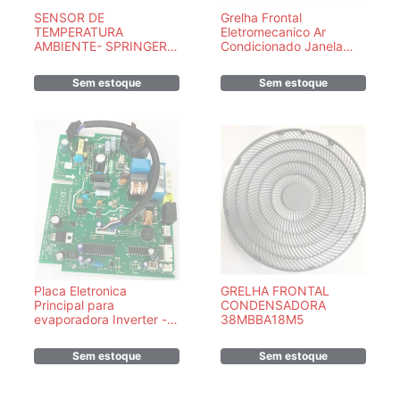
SENSOR DE
Grelha Frontal
TEMPERATURA
Eletromecanico Ar
AMBIENTE- SPRINGER
Condicionado Janela
MIDEA -
Duo GW13704049
11201007000075
Springer Midea
Sem estoque
Sem estoque
7.500/10.000 Btus
Placa Eletronica
GRELHA FRONTAL
Principal para
CONDENSADORA
evaporadora Inverter -
38MBBA18M5
ORIGINAL-
2013323A0867 -
Sem estoque
Sem estoque
42LVCC09C5/42MKCA09M5