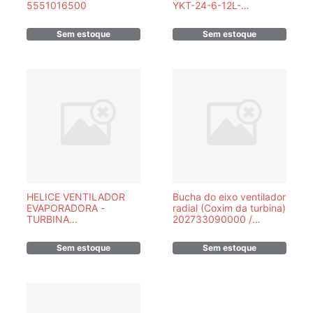
5551016500
YKT-24-6-12L-
202400401345
Sem estoque
Sem estoque
HELICE VENTILADOR
Bucha do eixo ventilador
EVAPORADORA -
radial (Coxim da turbina)
TURBINA
202733090000 /
201100200103/830210002
830210093
Sem estoque
Sem estoque