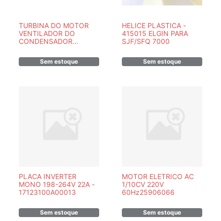
TURBINA DO MOTOR
HELICE PLASTICA -
VENTILADOR DO
415015 ELGIN PARA
CONDENSADOR
SJF/SFQ 7000
DELONGHI PACAN120 -
NE1639 - PEÇA
Sem estoque
Sem estoque
ORIGINAL
PLACA INVERTER
MOTOR ELETRICO AC
MONO 198-264V 22A -
1/10CV 220V
17123100A00013
60Hz25906066
Sem estoque
Sem estoque