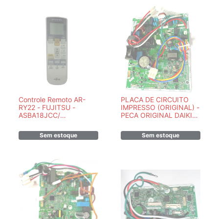
Controle Remoto AR-
PLACA DE CIRCUITO
RY22 - FUJITSU -
IMPRESSO (ORIGINAL) -
ASBA18JCC/
PECA ORIGINAL DAIKIN
ASBA24JCC
- 7900072MR
/ASBA24JFC/ASBA30JCC
Sem estoque
Sem estoque
/ASBA30JFC -
ORIGINAL -
9314990502