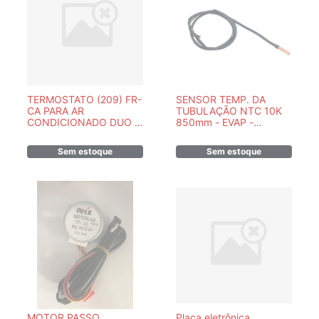
TERMOSTATO (209) FR-
SENSOR TEMP. DA
CA PARA AR
TUBULAÇÃO NTC 10K
CONDICIONADO DUO -
850mm - EVAP -
GW42303048
MIDEA/SPRINGER
/CARRIER - PEÇA
Sem estoque
Sem estoque
ORIGINAL-
202440500004
MOTOR PASSO
Placa eletrônica