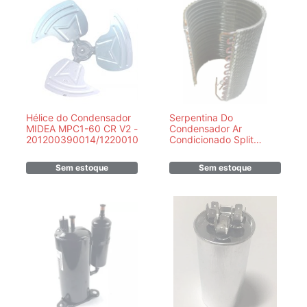
Hélice do Condensador
Serpentina Do
MIDEA MPC1-60 CR V2 -
Condensador Ar
201200390014/12200104000003
Condicionado Split
Springer Carrier 12000
18000 Btus - COBRE
Sem estoque
Sem estoque