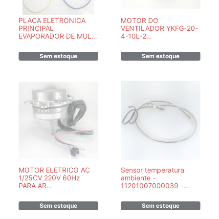
PLACA ELETRONICA
MOTOR DO
PRINCIPAL
VENTILADOR YKFG-20-
EVAPORADOR DE MULT
4-10L-2
SPLIT
11002012A01231
42LMQA009515LC -
Sem estoque
Sem estoque
201332390982
MOTOR ELETRICO AC
Sensor temperatura
1/25CV 220V 60Hz
ambiente -
PARA AR
11201007000039 -
CONDICIONADO
MIDEA/SPRINGER
SPRINGER MIDEA
/CARRIER - PEÇA
Sem estoque
Sem estoque
25906091
ORIGINAL