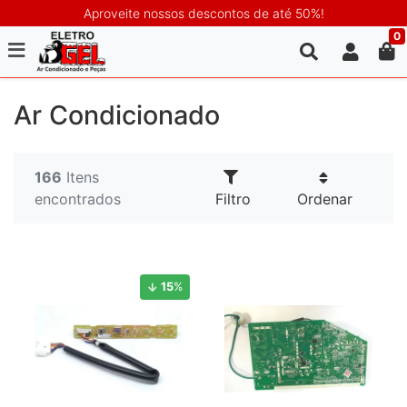
Aproveite nossos descontos de até 50%!
0
Ar Condicionado
166
Itens
encontrados
Filtro
Ordenar
15
%