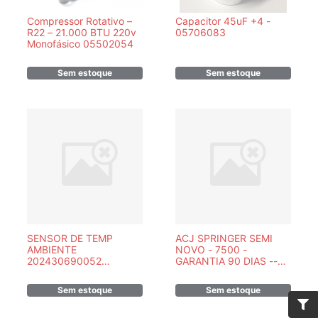
Compressor Rotativo –
Capacitor 45uF +4 -
R22 – 21.000 BTU 220v
05706083
Monofásico 05502054
Sem estoque
Sem estoque
SENSOR DE TEMP
ACJ SPRINGER SEMI
AMBIENTE
NOVO - 7500 -
202430690052
GARANTIA 90 DIAS --
/830208009
GREE
Sem estoque
Sem estoque