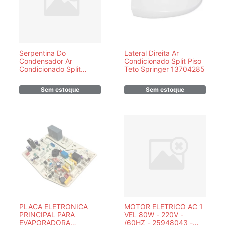
Serpentina Do
Lateral Direita Ar
Condensador Ar
Condicionado Split Piso
Condicionado Split
Teto Springer 13704285
Springer Carrier 12000
18000 Btus 05301134P
Sem estoque
Sem estoque
- COBRE
PLACA ELETRONICA
MOTOR ELETRICO AC 1
PRINCIPAL PARA
VEL 80W - 220V -
EVAPORADORA
/60HZ - 25948043 -