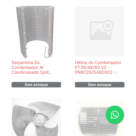
Serpentina Do
Hélice do Condensador
Condensador Ar
PT36/48/60 V2 -
Condicionado Split
PR802925490002 -
Springer Carrier
Rheem
05301151P
Sem estoque
Sem estoque