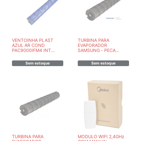
VENTOINHA PLAST
TURBINA PARA
AZUL AR COND
EVAPORADOR
PAC9000IFM4 INT
SAMSUNG - PECA
762461T / 762461 -
ORIGINAL DB94-01874A
´PECA ORIGINAL
Sem estoque
Sem estoque
PHILCO
TURBINA PARA
MODULO WIFI 2,4GHz