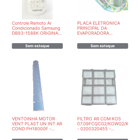
Controle Remoto Ar
PLACA ELETRONICA
Condicionado Samsung
PRINCIPAL DA
DB93-1588K ORIGINAL
EVAPORADORA
PARA WIND FREE
42LUCC30C5 -
201333190155
Sem estoque
Sem estoque
VENTOINHA MOTOR
FILTRO AR COM KOS
VENT PLAST UN INT AR
07.09FCQCG2/KOWG2/KOM2
COND PH18000F -
- 0200320455 -
758064
KOMECO