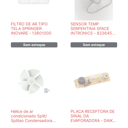
FILTRO DE AR TIPO
SENSOR TEMP
TELA SPRINGER
SERPENTINA SPACE
INOVARE - 13801000
INTRONICS - 82364518
- PEÇA ORIGINAL
Sem estoque
Sem estoque
Hélice de ar
PLACA RECEPTORA DE
condicionado Split/
SINAL DA
Splitao Condensadora
EVAPORADORA - DAIKIN
HITACHI 18 24 30 BTUS
- 7900094 MRV - PECA