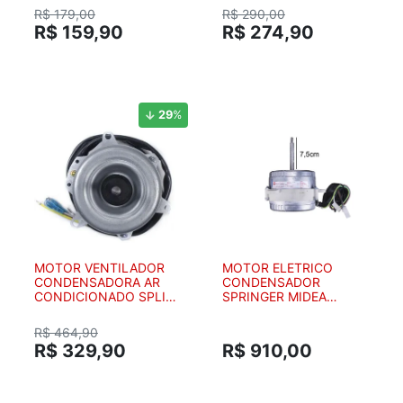
12120600A12675 -
R$ 179,00
R$ 290,00
ORIGINAL
R$ 159,90
R$ 274,90
29
%
MOTOR VENTILADOR
MOTOR ELETRICO
CONDENSADORA AR
CONDENSADOR
CONDICIONADO SPLIT
SPRINGER MIDEA
SPRINGER UP WAY MAXI
25906106
FLEX CARRIER MIDEA
R$ 464,90
18K 22K 24K 30K BTUS
R$ 329,90
R$ 910,00
25906088