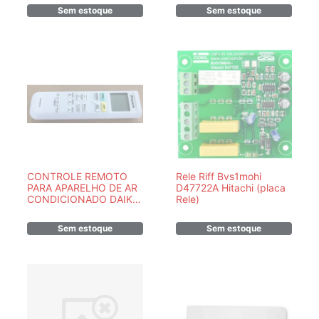
D43337A - PEÇA
ORIGINAL
Sem estoque
Sem estoque
ORIGINAL
CONTROLE REMOTO
Rele Riff Bvs1mohi
PARA APARELHO DE AR
D47722A Hitachi (placa
CONDICIONADO DAIKIN
Rele)
(ARC480A13) -
7900149 - PEÇA
Sem estoque
Sem estoque
ORIGINAL