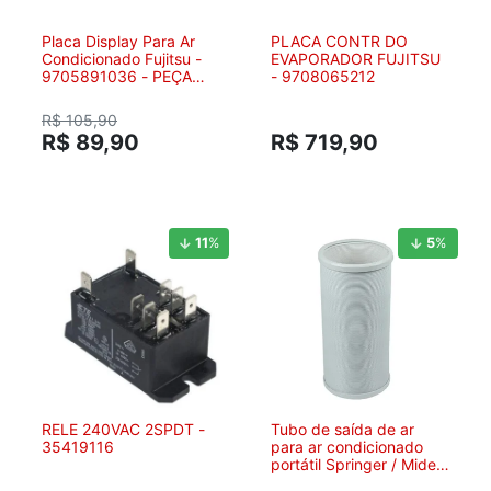
Placa Display Para Ar
PLACA CONTR DO
Condicionado Fujitsu -
EVAPORADOR FUJITSU
9705891036 - PEÇA
- 9708065212
ORIGINAL
R$ 105,90
R$ 89,90
R$ 719,90
11
%
5
%
RELE 240VAC 2SPDT -
Tubo de saída de ar
35419116
para ar condicionado
portátil Springer / Midea
/ Comfee-