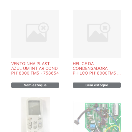
VENTOINHA PLAST
HELICE DA
AZUL UM INT AR COND
CONDENSADORA
PH18000IFM5 - 758654
PHILCO PH18000FM5 -
758077
Sem estoque
Sem estoque