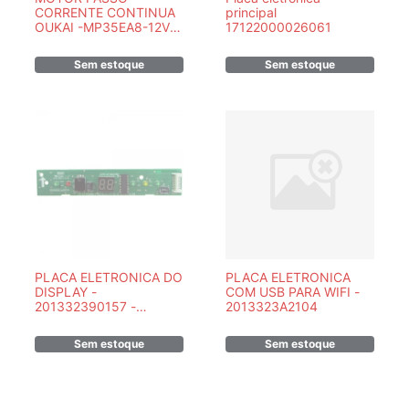
CORRENTE CONTINUA
principal
OUKAI -MP35EA8-12V-
17122000026061
25904105
Sem estoque
Sem estoque
PLACA ELETRONICA DO
PLACA ELETRONICA
DISPLAY -
COM USB PARA WIFI -
201332390157 -
2013323A2104
SPRINGER MIDEA
Sem estoque
Sem estoque