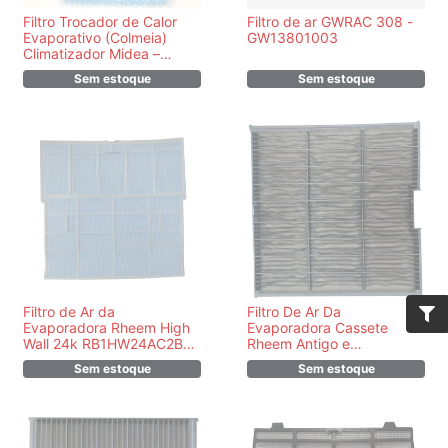
Filtro Trocador de Calor
Filtro de ar GWRAC 308 -
Evaporativo (Colmeia)
GW13801003
Climatizador Midea –
109200126033
Sem estoque
Sem estoque
Filtro de Ar da
Filtro De Ar Da
Evaporadora Rheem High
Evaporadora Cassete
Wall 24k RB1HW24AC2BE /
Rheem Antigo e
RB1HW24HP2BE -
Intermediário De 24.000 a
Sem estoque
Sem estoque
PR100190120R
48.000 BTUS/h
PR801101100020