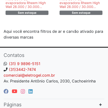
evaporadora Rheem High
evaporadora Rheem High
Wall 28.000 / 30.000
Wall 28.000 / 30.000
BTU&#039;s/h Lado
BTU&#039;s/h Lado
Sem estoque
Sem estoque
direito - PR391120046R
esquerdo -
PR391120045R
Aqui você encontra filtros de ar e carvão ativado para
diversas marcas
Contatos
(31) 9 9896-5151
(31)3442-7474
comercial@eletrogel.com.br
Av. Presidente Antônio Carlos, 2030, Cachoeirinha
Páginas