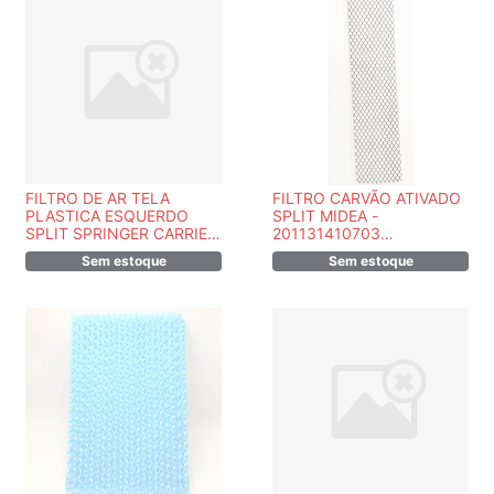
FILTRO DE AR TELA
FILTRO CARVÃO ATIVADO
PLASTICA ESQUERDO
SPLIT MIDEA -
SPLIT SPRINGER CARRIER
201131410703
MIDEA 201133090127
-830208002
Sem estoque
Sem estoque
/830210054 - CÓPIA