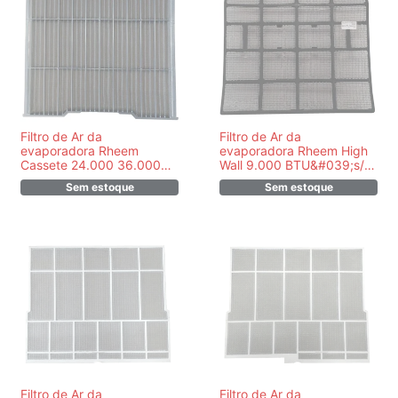
Filtro de Ar da
Filtro de Ar da
evaporadora Rheem
evaporadora Rheem High
Cassete 24.000 36.000
Wall 9.000 BTU&#039;s/h
48.000 BTU&#039;s/h v2
- PR801101100010
Sem estoque
Sem estoque
modelo novo -
PR801101100025
Filtro de Ar da
Filtro de Ar da