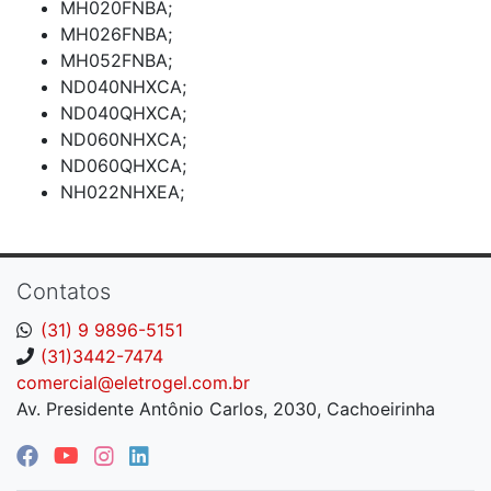
MH020FNBA;
MH026FNBA;
MH052FNBA;
ND040NHXCA;
ND040QHXCA;
ND060NHXCA;
ND060QHXCA;
NH022NHXEA;
Contatos
(31) 9 9896-5151
(31)3442-7474
comercial@eletrogel.com.br
Av. Presidente Antônio Carlos, 2030, Cachoeirinha