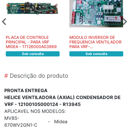
PLACA DE CONTROLE
MODULO INVERSOR DE
PRINCIPAL - PARA VRF
FREQUENCIA VENTILADOR
MIDEA - 17126000A03969
PARA VRF-
17127000008956 - R14471
Sob consulta
Sob consulta
#
Descrição do produto
PRONTA ENTREGA
HELICE VENTILADORA (AXIAL) CONDENSADOR DE
VRF - 12100105000124 - R13945
APLICAVEL NOS MODELOS:
MV8S-
-
Midea
670WV2GN1-C