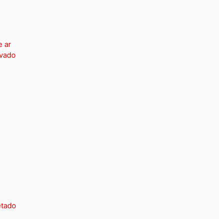
e ar
ivado
etado