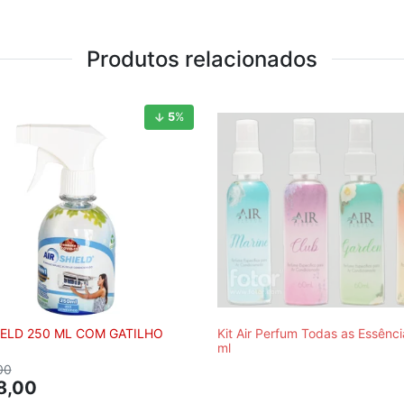
Produtos relacionados
5
%
IELD 250 ML COM GATILHO
Kit Air Perfum Todas as Essênc
ml
00
8,00