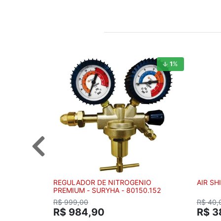
1
%
REGULADOR DE NITROGENIO
AIR SH
PREMIUM - SURYHA - 80150.152
R$ 999,00
R$ 40,
R$ 984,90
R$ 3