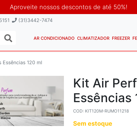
Aproveite nossos descontos de até 50%!
5151
(31)3442-7474
AR CONDICIONADO
CLIMATIZADOR
FREEZER
F
s Essências 120 ml
Kit Air Pe
Essências 
COD: KIT120M-RUMO11218
Sem estoque