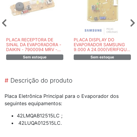
PLACA RECEPTORA DE
PLACA DISPLAY DO
SINAL DA EVAPORADORA -
EVAPORADOR SAMSUNG
DAIKIN - 7900094 MRV -
9.000 A 24.000(VERIFIQUE
PECA ORIGINAL
ABAIXO OS MODELOS) -
Sem estoque
Sem estoque
DB93-11009A
#
Descrição do produto
Placa Eletrônica Principal para o Evaporador dos
seguintes equipamentos:
42LMQAB12515LC ;
42LUQA012515LC.