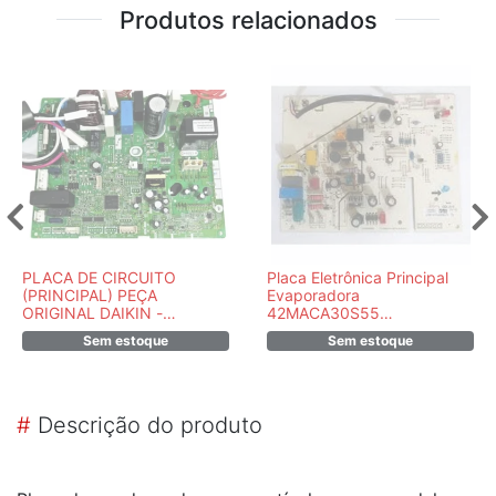
Produtos relacionados
PLACA DE CIRCUITO
Placa Eletrônica Principal
(PRINCIPAL) PEÇA
Evaporadora
ORIGINAL DAIKIN -
42MACA30S55
7900161MR
17122000009633
Sem estoque
Sem estoque
#
Descrição do produto