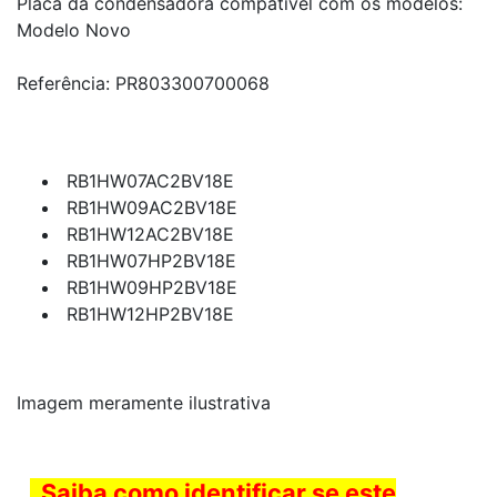
Placa da condensadora compatível com os modelos:
Modelo Novo
Referência: PR803300700068
RB1HW07AC2BV18E
RB1HW09AC2BV18E
RB1HW12AC2BV18E
RB1HW07HP2BV18E
RB1HW09HP2BV18E
RB1HW12HP2BV18E
Imagem meramente ilustrativa
Saiba como identificar se este