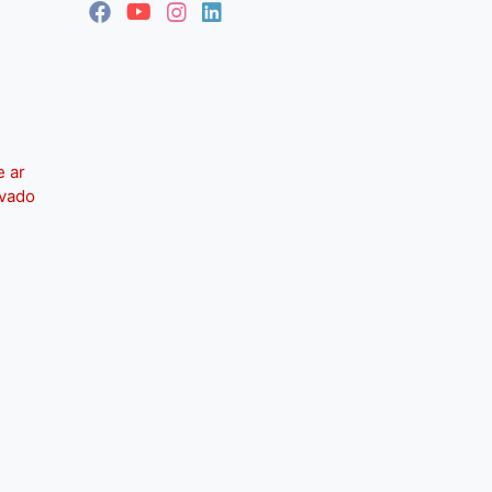
e ar
ivado