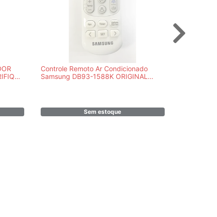
DOR
Controle Remoto Ar Condicionado
FILTRO A
RIFIQUE
Samsung DB93-1588K ORIGINAL
07.09FCQ
-
PARA WIND FREE
- 020032
Sem estoque