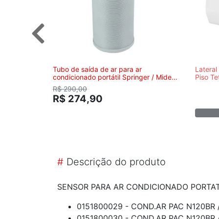
Tubo de saída de ar para ar
Lateral
condicionado portátil Springer / Midea
Piso T
/ Comfee- 12120600A12675 -
R$ 290,00
ORIGINAL
R$ 274,90
#
Descrição do produto
SENSOR PARA AR CONDICIONADO PORTAT
0151800029 - COND.AR PAC N120BR 
0151800030 - COND.AR PAC N120BR 