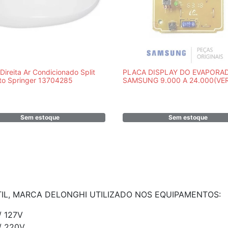
 Direita Ar Condicionado Split
PLACA DISPLAY DO EVAPORA
eto Springer 13704285
SAMSUNG 9.000 A 24.000(VE
ABAIXO OS MODELOS) - DB93
11009A
Sem estoque
Sem estoque
IL, MARCA DELONGHI UTILIZADO NOS EQUIPAMENTOS:
/ 127V
/ 220V