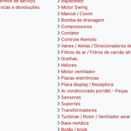
ermos de serviço
Aquecedor
rocas e devoluções
Motor Swing
Mancal / Coxim
Bomba de drenagem
Compressores
Contator
Controle Remoto
Vanes / Aletas / Direcionadores d
Filtros de ar / Filtros de carvão at
Grelhas
Hélices
Motor ventilador
Placas eletrônicas
Placa display / Receptora
Ar condicionado portátil - Peças
Sensores
Suportes
Transformadores
Turbinas / Rotor / Ventilador axial
Base metáica
Botão / knob