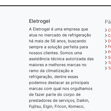
Eletrogel
Pá
A Eletrogel é uma empresa que
C
atua no mercado de refrigeração
C
há mais de 56 anos, buscando
D
F
sempre a solução perfeita para
P
nossos clientes. Somos uma
S
assistência técnica autorizada das
T
maiores e melhores marcas no
T
ramo da climatização e
refrigeração, dentre essas
podemos destacar as principais
marcas com qual nos orgulhamos
de fazer parte do corpo de
prestadores de serviços, Daikin,
Fujitsu, Elgin, Fricon, Komeco,