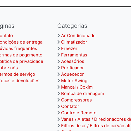
ginas
Categorias
ontato
Ar Condicionado
ondições de entrega
Climatizador
úvidas frequentes
Freezer
ormas de pagamento
Ferramentas
olítica de privacidade
Acessórios
obre nós
Purificador
ermos de serviço
Aquecedor
rocas e devoluções
Motor Swing
Mancal / Coxim
Bomba de drenagem
Compressores
Contator
Controle Remoto
Vanes / Aletas / Direcionadores d
Filtros de ar / Filtros de carvão at