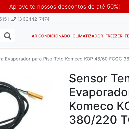
Aproveite nossos descontos de até 50%!
5151
(31)3442-7474
AR CONDICIONADO
CLIMATIZADOR
FREEZER
F
ra Evaporador para Piso Teto Komeco KOP 48/60 FCQC 3
Sensor Te
Evaporador
Komeco K
380/220 T