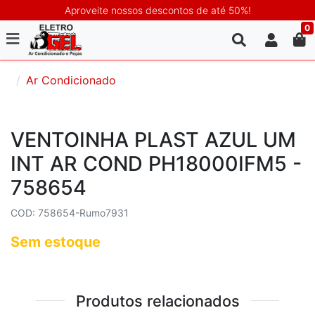
Aproveite nossos descontos de até 50%!
0
Ar Condicionado
VENTOINHA PLAST AZUL UM
INT AR COND PH18000IFM5 -
758654
COD: 758654-Rumo7931
Sem estoque
Produtos relacionados