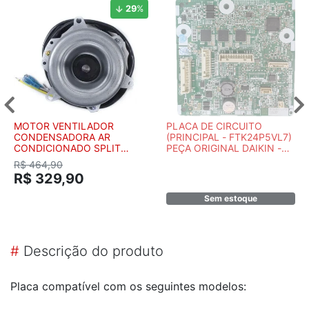
29
%
MOTOR VENTILADOR
PLACA DE CIRCUITO
CONDENSADORA AR
(PRINCIPAL - FTK24P5VL7)
CONDICIONADO SPLIT
PEÇA ORIGINAL DAIKIN -
SPRINGER UP WAY MAXI
7900145MR
R$ 464,90
FLEX CARRIER MIDEA 18K
R$ 329,90
22K 24K 30K BTUS
25906088
Sem estoque
#
Descrição do produto
Placa compatível com os seguintes modelos: