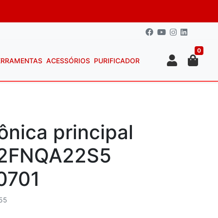
0
ERRAMENTAS
ACESSÓRIOS
PURIFICADOR
ônica principal
42FNQA22S5
0701
55