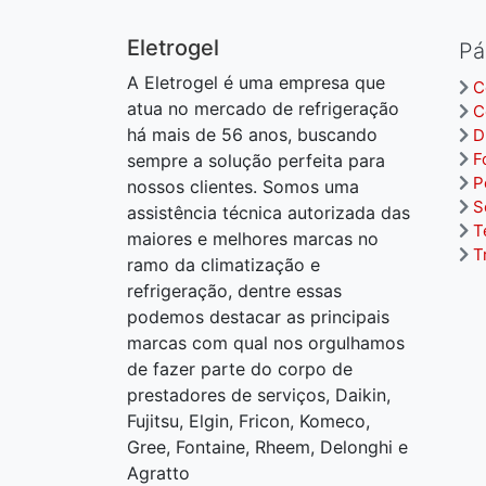
Eletrogel
Pá
A Eletrogel é uma empresa que
C
atua no mercado de refrigeração
C
há mais de 56 anos, buscando
D
F
sempre a solução perfeita para
P
nossos clientes. Somos uma
S
assistência técnica autorizada das
T
maiores e melhores marcas no
T
ramo da climatização e
refrigeração, dentre essas
podemos destacar as principais
marcas com qual nos orgulhamos
de fazer parte do corpo de
prestadores de serviços, Daikin,
Fujitsu, Elgin, Fricon, Komeco,
Gree, Fontaine, Rheem, Delonghi e
Agratto