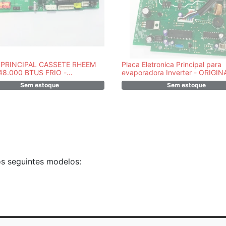
PRINCIPAL CASSETE RHEEM
Placa Eletronica Principal para
48.000 BTUS FRIO -
evaporadora Inverter - ORIGIN
329300025
2013323A0867 -
Sem estoque
Sem estoque
42LVCC09C5/42MKCA09M5
os seguintes modelos: