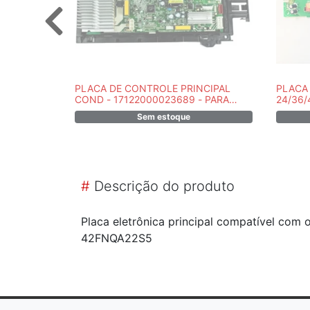
PLACA DE CONTROLE PRINCIPAL
PLACA 
COND - 17122000023689 - PARA
24/36/
UNID BICONDENSADORA INVERTER
PR803
Sem estoque
18K CR
#
Descrição do produto
Placa eletrônica principal compatível com 
42FNQA22S5